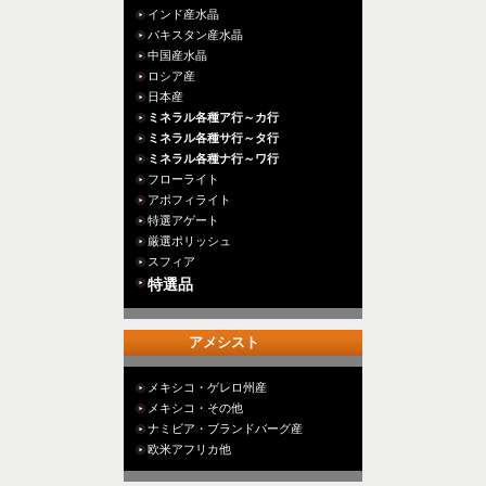
インド産水晶
パキスタン産水晶
中国産水晶
ロシア産
日本産
ミネラル各種ア行～カ行
ミネラル各種サ行～タ行
ミネラル各種ナ行～ワ行
フローライト
アポフィライト
特選アゲート
厳選ポリッシュ
スフィア
特選品
アメシスト
メキシコ・ゲレロ州産
メキシコ・その他
ナミビア・ブランドバーグ産
欧米アフリカ他