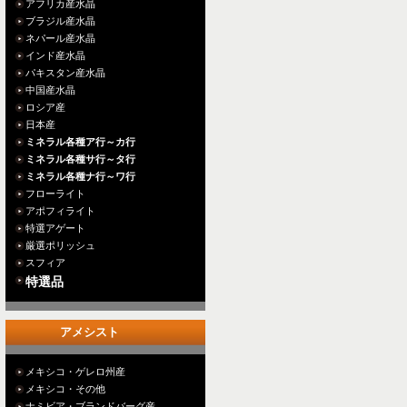
アフリカ産水晶
ブラジル産水晶
ネパール産水晶
インド産水晶
パキスタン産水晶
中国産水晶
ロシア産
日本産
ミネラル各種ア行～カ行
ミネラル各種サ行～タ行
ミネラル各種ナ行～ワ行
フローライト
アポフィライト
特選アゲート
厳選ポリッシュ
スフィア
特選品
アメシスト
メキシコ・ゲレロ州産
メキシコ・その他
ナミビア・ブランドバーグ産