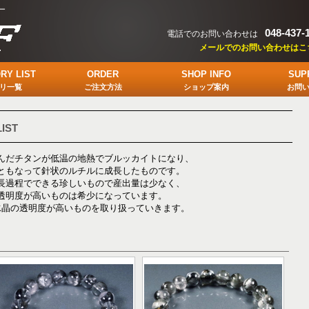
ー
048-437-
電話でのお問い合わせは
メールでのお問い合わせはこ
RY LIST
ORDER
SHOP INFO
SUP
リ一覧
ご注文方法
ショップ案内
お問
LIST
んだチタンが低温の地熱でブルッカイトになり、
ともなって針状のルチルに成長したものです。
長過程でできる珍しいもので産出量は少なく、
透明度が高いものは希少になっています。
水晶の透明度が高いものを取り扱っていきます。