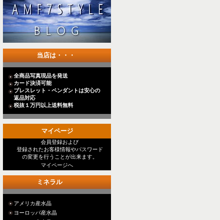
当店は・・・
全商品写真現品を発送
カード決済可能
ブレスレット・ペンダントは安心の
返品対応
税抜１万円以上送料無料
マイページ
会員登録および
登録されたお客様情報やパスワード
の変更を行うことが出来ます。
マイページへ
ミネラル
アメリカ産水晶
ヨーロッパ産水晶