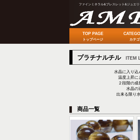
ファインミネラル&ブレスレット&ジュエリ
TOP PAGE
CATEGO
トップページ
カテゴ
プラチナルチル
ITEM 
水晶に入り込
温度上昇に
２段階の成
水晶の
出来る限り
商品一覧