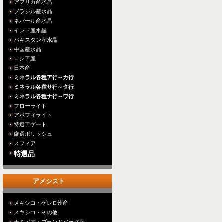
アフリカ産水晶
ブラジル産水晶
ネパール産水晶
インド産水晶
パキスタン産水晶
中国産水晶
ロシア産
日本産
ミネラル各種ア行～カ行
ミネラル各種サ行～タ行
ミネラル各種ナ行～ワ行
フローライト
アポフィライト
特選アゲート
厳選ポリッシュ
スフィア
特選品
アメシスト
メキシコ・ゲレロ州産
メキシコ・その他
ナミビア・ブランドバーグ産