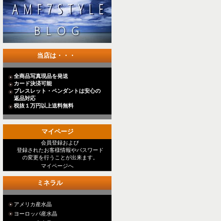
当店は・・・
全商品写真現品を発送
カード決済可能
ブレスレット・ペンダントは安心の
返品対応
税抜１万円以上送料無料
マイページ
会員登録および
登録されたお客様情報やパスワード
の変更を行うことが出来ます。
マイページへ
ミネラル
アメリカ産水晶
ヨーロッパ産水晶