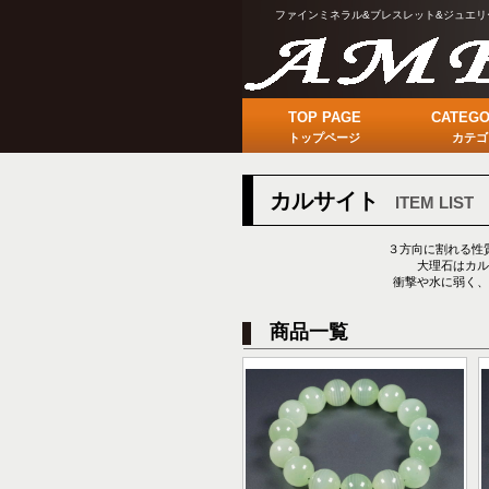
ファインミネラル&ブレスレット&ジュエリ
TOP PAGE
CATEGO
トップページ
カテゴ
カルサイト
ITEM LIST
３方向に割れる性
大理石はカル
衝撃や水に弱く、
商品一覧