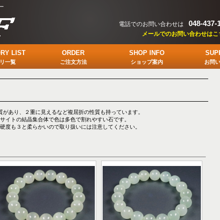
ー
048-437-
電話でのお問い合わせは
メールでのお問い合わせはこ
RY LIST
ORDER
SHOP INFO
SUP
リ一覧
ご注文方法
ショップ案内
お問
質があり、２重に見えるなど複屈折の性質も持っています。
サイトの結晶集合体で色は多色で割れやすい石です。
硬度も３と柔らかいので取り扱いには注意してください。