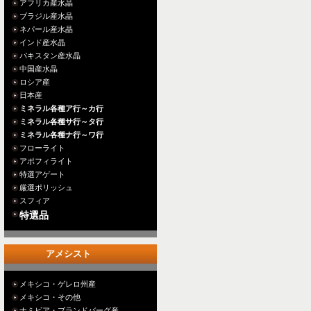
アフリカ産水晶
ブラジル産水晶
ネパール産水晶
インド産水晶
パキスタン産水晶
中国産水晶
ロシア産
日本産
ミネラル各種ア行～カ行
ミネラル各種サ行～タ行
ミネラル各種ナ行～ワ行
フローライト
アポフィライト
特選アゲート
厳選ポリッシュ
スフィア
特選品
アメシスト
メキシコ・ゲレロ州産
メキシコ・その他
ナミビア・ブランドバーグ産