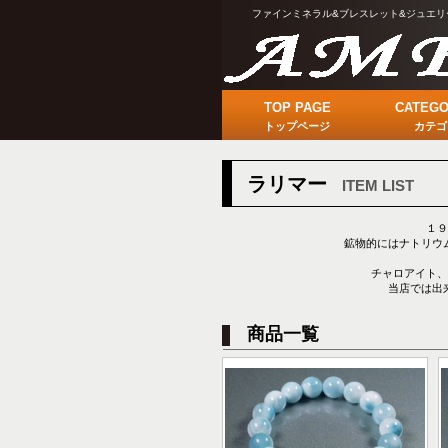
ファインミネラル&ブレスレット&ジュエリ
TOP PAGE
CATEGO
トップページ
カテゴ
ラリマー
ITEM LIST
１９
鉱物的にはナトリウ
チャロアイト、
当店では出
商品一覧