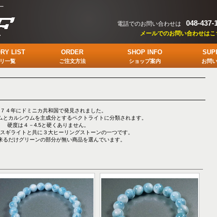
ー
048-437-
電話でのお問い合わせは
メールでのお問い合わせはこ
RY LIST
ORDER
SHOP INFO
SUP
リ一覧
ご注文方法
ショップ案内
お問
７４年にドミニカ共和国で発見されました。
ムとカルシウムを主成分とするペクトライトに分類されます。
硬度は４－4.5と硬くありません。
スギライトと共に３大ヒーリングストーンの一つです。
来るだけグリーンの部分が無い商品を選んでいます。