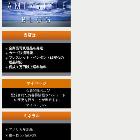
当店は・・・
全商品写真現品を発送
カード決済可能
ブレスレット・ペンダントは安心の
返品対応
税抜１万円以上送料無料
マイページ
会員登録および
登録されたお客様情報やパスワード
の変更を行うことが出来ます。
マイページへ
ミネラル
アメリカ産水晶
ヨーロッパ産水晶