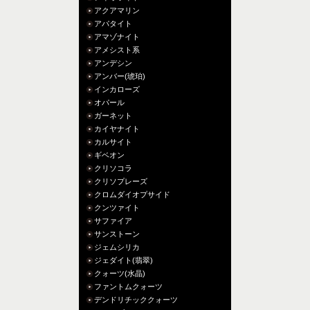
アクアマリン
アパタイト
アマゾナイト
アメシスト系
アンデシン
アンバー(琥珀)
インカローズ
オパール
ガーネット
カイヤナイト
カルサイト
ギベオン
クリソコラ
クリソプレーズ
クロムダイオプサイド
クンツァイト
サファイア
サンストーン
ジェムシリカ
ジェダイト(翡翠)
クォーツ(水晶)
ファントムクォーツ
デンドリチッククォーツ