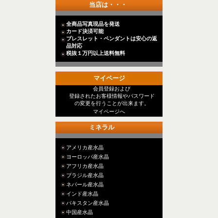
当店は・・・
全商品写真現品を発送
カード決済可能
ブレスレット・ペンダントは安心の返
品対応
税抜１万円以上送料無料
マイページ
会員登録および
登録されたお客様情報やパスワード
の変更を行うことが出来ます。
マイページへ
ミネラル
アメリカ産水晶
ヨーロッパ産水晶
アフリカ産水晶
ブラジル産水晶
ネパール産水晶
インド産水晶
パキスタン産水晶
中国産水晶